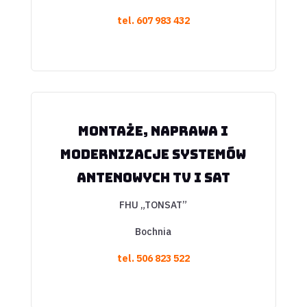
tel.
607 983 432
Montaże, naprawa i
modernizacje systemów
antenowych TV i SAT
FHU „TONSAT”
Bochnia
tel.
506 823 522