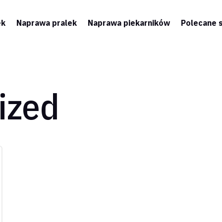
ek
Naprawa pralek
Naprawa piekarników
Polecane 
ized